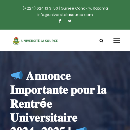
(+224) 624 13 31 50 | Guinée Conakry, Ratoma
info@universitelasource.com
𝐀𝐧𝐧𝐨𝐧𝐜𝐞
𝐈𝐦𝐩𝐨𝐫𝐭𝐚𝐧𝐭𝐞 𝐩𝐨𝐮𝐫 𝐥𝐚
𝐑𝐞𝐧𝐭𝐫é𝐞
𝐔𝐧𝐢𝐯𝐞𝐫𝐬𝐢𝐭𝐚𝐢𝐫𝐞