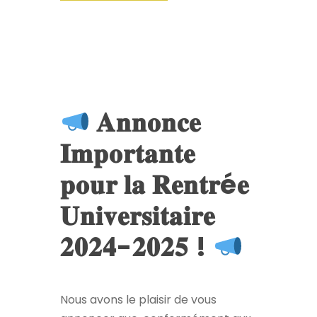
𝐀𝐧𝐧𝐨𝐧𝐜𝐞
𝐈𝐦𝐩𝐨𝐫𝐭𝐚𝐧𝐭𝐞
𝐩𝐨𝐮𝐫 𝐥𝐚 𝐑𝐞𝐧𝐭𝐫é𝐞
𝐔𝐧𝐢𝐯𝐞𝐫𝐬𝐢𝐭𝐚𝐢𝐫𝐞
𝟐𝟎𝟐𝟒-𝟐𝟎𝟐𝟓 !
Nous avons le plaisir de vous