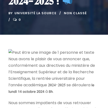
𝟐𝟎𝟐𝟒-𝟐𝟎𝟐𝟓 !
BY
UNIVERSITÉ LA SOURCE
NON CLASSÉ
0
Nous avons le plaisir de vous annoncer que,
conformément aux directives du ministère de
l’Enseignement Supérieur et de la Recherche
Scientifique, la rentrée universitaire pour
l’année académique 𝟐𝟎𝟐𝟒-𝟐𝟎𝟐𝟓 se déroulera 𝗹𝗲
𝗹𝘂𝗻𝗱𝗶 𝟭𝟰 𝗼𝗰𝘁𝗼𝗯𝗿𝗲 𝟮𝟬𝟮𝟰 à 𝟴𝗵.
Nous sommes impatients de vous retrouver